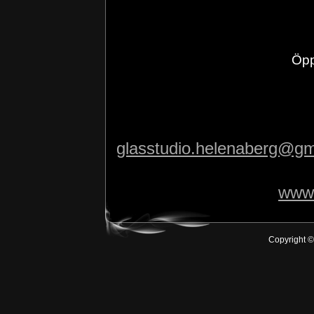
518 41 S
0702-08
Öppet efter öve
glasstudio.helenaberg@gm
www.
Copyright ©