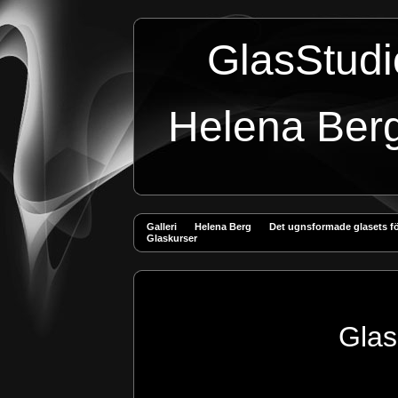
GlasStudi
Helena Ber
Galleri
Helena Berg
Det ugnsformade glasets f
Glaskurser
GlasStudio 
Kullavä